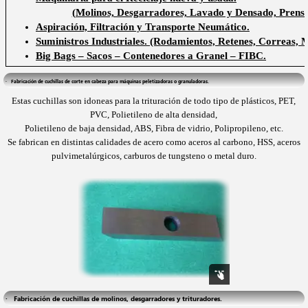
(Molinos, Desgarradores, Lavado y Densado, Pren
Aspiración, Filtración y Transporte Neumático.
Suministros Industriales. (Rodamientos, Retenes, Correas, M
Big Bags – Sacos – Contenedores a Granel – FIBC.
·   Fabricación de cuchillas de corte en cabeza para máquinas peletizadoras o granuladoras.
Estas cuchillas son idoneas para la trituración de todo tipo de plásticos, PET,
PVC, Polietileno de alta densidad,
Polietileno de baja densidad, ABS, Fibra de vidrio, Polipropileno, etc.
Se fabrican en distintas calidades de acero como aceros al carbono, HSS, aceros
pulvimetalúrgicos,
carburos de tungsteno o metal duro.
·   Fabricación de cuchillas de molinos, desgarradores y trituradores.