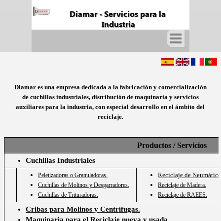
Fabricación y Suministros de Cuchillas Industriales
Diamar - Servicios para la 
Industria
Diamar es una empresa dedicada a la fabricación y comercialización
de cuchillas industriales, distribución de maquinaria y servicios
auxiliares para la industria, con especial desarrollo en el ámbito del
reciclaje.
Productos / Servicios
Cuchillas Industriales
Reciclaje de Neumático
Peletizadoras o Granuladoras.
Cuchillas de Molinos y Desgarradores.
Reciclaje de Madera.
Cuchillas de Trituradoras.
Reciclaje de RAEES.
Cribas para Molinos y Centrífugas.
Maquinaria para el Reciclaje nueva y usada.