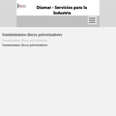
Fabricación y Suministros de Cuchillas Industriales
Diamar - Servicios para la 
Industria
Suministramos discos pulverizadores
Suministramos discos pulverizadores
Suministramos discos pulverizadores